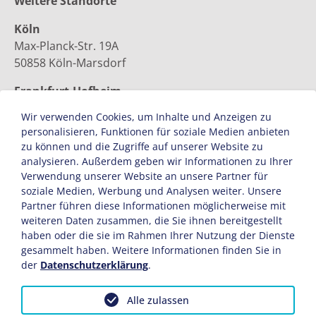
Weitere Standorte
Köln
Max-Planck-Str. 19A
50858 Köln-Marsdorf
Frankfurt-Hofheim
Nassaustraße 12
Wir verwenden Cookies, um Inhalte und Anzeigen zu
65719 Hofheim
personalisieren, Funktionen für soziale Medien anbieten
zu können und die Zugriffe auf unserer Website zu
Medigroba – Ihr Partner für die häusliche
analysieren. Außerdem geben wir Informationen zu Ihrer
Hilfsmittel-Versorgung von Patienten in den
Verwendung unserer Website an unsere Partner für
Regionen:
soziale Medien, Werbung und Analysen weiter. Unsere
Baden-Württemberg, Bayern, Hessen, Rheinland-Pfalz
Partner führen diese Informationen möglicherweise mit
und Nordrhein-Westfalen
weiteren Daten zusammen, die Sie ihnen bereitgestellt
haben oder die sie im Rahmen Ihrer Nutzung der Dienste
gesammelt haben. Weitere Informationen finden Sie in
der
Datenschutzerklärung
.
Alle zulassen